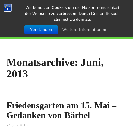
Wir benutzen Cookies um die Nutzerfreundlichkeit
Friedensgarten Osnabrück
der Webseite zu verbessen. Durch Deinen Besuch
stimmst Du dem zu.
Verstanden
Weitere Informationen
MENÜS
Monatsarchive: Juni,
2013
Friedensgarten am 15. Mai –
Gedanken von Bärbel
24. Juni 2013